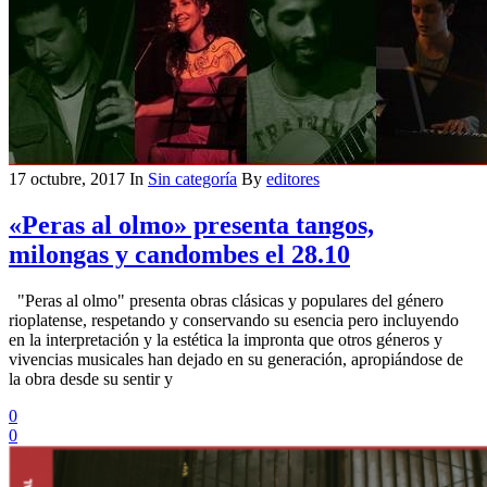
17 octubre, 2017
In
Sin categoría
By
editores
«Peras al olmo» presenta tangos,
milongas y candombes el 28.10
"Peras al olmo" presenta obras clásicas y populares del género
rioplatense, respetando y conservando su esencia pero incluyendo
en la interpretación y la estética la impronta que otros géneros y
vivencias musicales han dejado en su generación, apropiándose de
la obra desde su sentir y
0
0