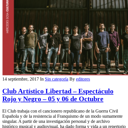
14 septiembre, 2017
In
Sin categoría
By
editores
Club Artístico Libertad – Espectáculo
Rojo y Negro – 05 y 06 de Octubre
El Club trabaja con el cancionero republicano de la Guerra Civil
Española y de la resistencia al Franquismo de un modo sumamente
singular. A partir de una investigación personal y de archivo
histórico musical y audiovisual, ha dado forma y vida a un repertorio