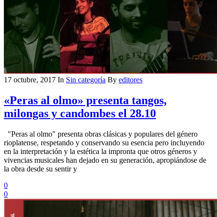
17 octubre, 2017
In
Sin categoría
By
editores
«Peras al olmo» presenta tangos,
milongas y candombes el 28.10
"Peras al olmo" presenta obras clásicas y populares del género
rioplatense, respetando y conservando su esencia pero incluyendo
en la interpretación y la estética la impronta que otros géneros y
vivencias musicales han dejado en su generación, apropiándose de
la obra desde su sentir y
0
0