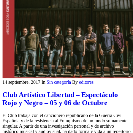
14 septiembre, 2017
In
Sin categoría
By
editores
Club Artístico Libertad – Espectáculo
Rojo y Negro – 05 y 06 de Octubre
El Club trabaja con el cancionero republicano de la Guerra Civil
Española y de la resistencia al Franquismo de un modo sumamente
singular. A partir de una investigación personal y de archivo
histórico musical y audiovisual, ha dado forma y vida a un repertorio